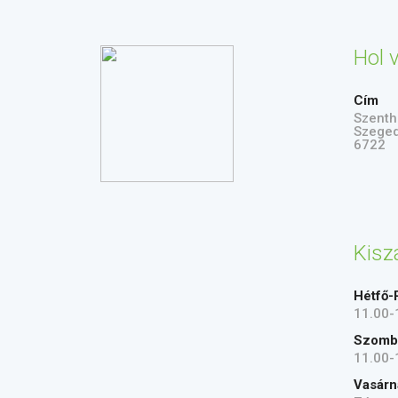
Hol 
Cím
Szenth
Szege
6722
Kiszá
Hétfő-
11.00-
Szomb
11.00-
Vasárn