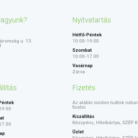
vagyunk?
Nyitvatartás
Hétfő-Péntek
áromság u. 13.
10.00-19.00
d
Szombat
10.00-17.00
Vasárnap
Zárva
llítás
Fizetés
Péntek
Az alábbi módon tudtok nálun
fizetni
19.00
Kiszállítás
at
Készpénz, Hitelkártya, SZÉP K
17.00
Üzlet
ap
Készpénz, Hitelkártya, SZÉP k