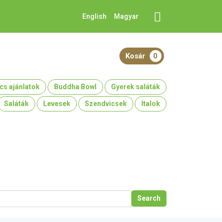
English
Magyar
Kosár
0
cs ajánlatok
Buddha Bowl
Gyerek saláták
Saláták
Levesek
Szendvicsek
Italok