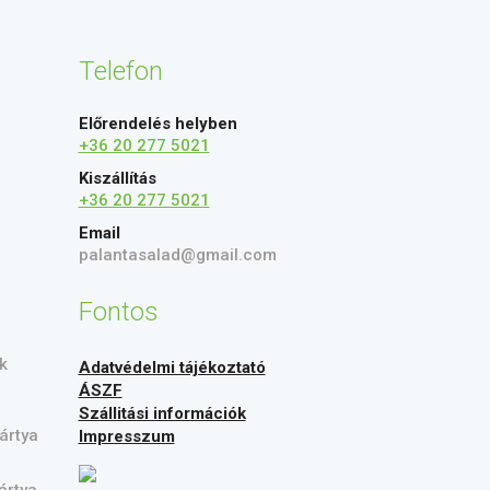
Telefon
Előrendelés helyben
+36 20 277 5021
Kiszállítás
+36 20 277 5021
Email
palantasalad@gmail.com
Fontos
k
Adatvédelmi tájékoztató
ÁSZF
Szállitási információk
ártya
Impresszum
ártya