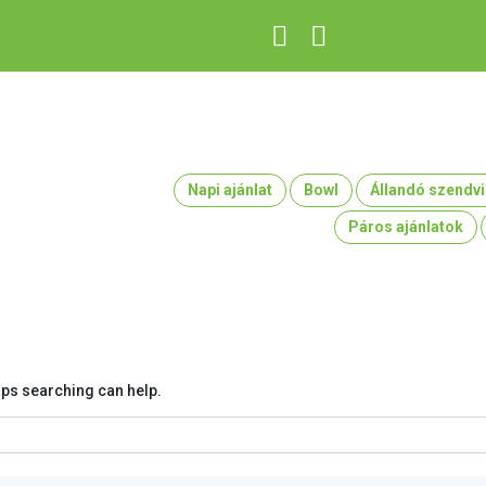
Napi ajánlat
Bowl
Állandó szendvi
Páros ajánlatok
haps searching can help.