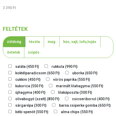
3 390
Ft
FELTÉTEK
zöldség
tészta
mag
hús, sajt, tofu,tojás
öntetek
csípős
saláta
(
450
Ft
)
rukkola
(
990
Ft
)
koktélparadicsom
(
650
Ft
)
uborka
(
650
Ft
)
cukkini
(
450
Ft
)
vörös paprika
(
550
Ft
)
kukorica
(
550
Ft
)
marinált lilahagyma
(
550
Ft
)
újhagyma
(
400
Ft
)
lilakáposzta
(
300
Ft
)
olivabogyó (szelt)
(
850
Ft
)
csicseriborsó
(
400
Ft
)
sárgarépa
(
300
Ft
)
barna csiperke gomba
(
650
Ft
)
bébi spenót
(
550
Ft
)
alma chips
(
550
Ft
)