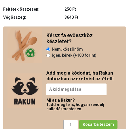
Feltétek összesen:
250 Ft
Végösszeg:
3640 Ft
Kérsz fa evőeszköz
készletet?
Nem, köszönöm
Igen, kérek (+100 forint)
Add meg a kódodat, ha Rakun
dobozban szeretnéd az ételt:
Mi az a Rakun?
Tudd meg te is, hogyan rendelj
hulladékmentesen.
Keela mennyiség
Kosárba teszem