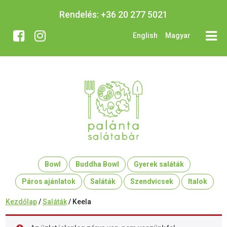
Rendelés:
+36 20 277 5021
English
Magyar
Bowl
Buddha Bowl
Gyerek saláták
Páros ajánlatok
Saláták
Szendvicsek
Italok
Kezdőlap
/
Saláták
/ Keela