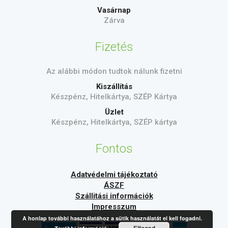
Vasárnap
Zárva
Fizetés
Az alábbi módon tudtok nálunk fizetni
Kiszállítás
Készpénz, Hitelkártya, SZÉP Kártya
Üzlet
Készpénz, Hitelkártya, SZÉP kártya
Fontos
Adatvédelmi tájékoztató
ÁSZF
Szállitási információk
Impresszum
A honlap további használatához a sütik használatát el kell fogadni.