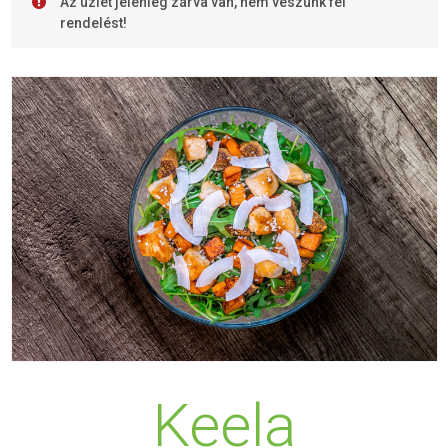
Az üzlet jelenleg zárva van, nem veszünk fel
rendelést!
Keela