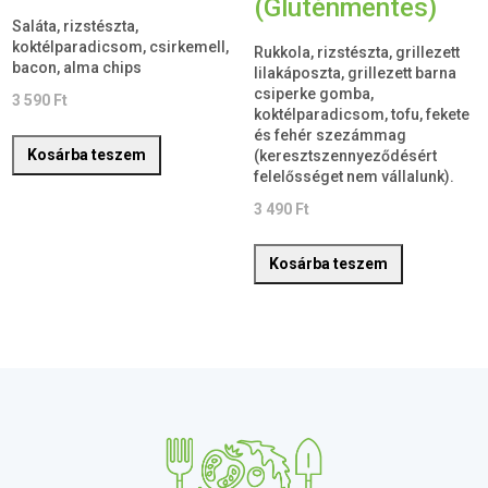
(Gluténmentes)
Saláta, rizstészta,
koktélparadicsom, csirkemell,
Rukkola, rizstészta, grillezett
bacon, alma chips
lilakáposzta, grillezett barna
csiperke gomba,
3 590
Ft
koktélparadicsom, tofu, fekete
és fehér szezámmag
Kosárba teszem
(keresztszennyeződésért
felelősséget nem vállalunk).
3 490
Ft
Kosárba teszem