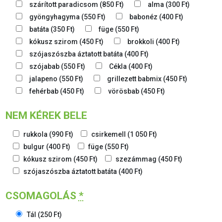
szárított paradicsom
(
850
Ft
)
alma
(
300
Ft
)
gyöngyhagyma
(
550
Ft
)
babonéz
(
400
Ft
)
batáta
(
350
Ft
)
füge
(
550
Ft
)
kókusz szirom
(
450
Ft
)
brokkoli
(
400
Ft
)
szójaszószba áztatott batáta
(
400
Ft
)
szójabab
(
550
Ft
)
Cékla
(
400
Ft
)
jalapeno
(
550
Ft
)
grillezett babmix
(
450
Ft
)
fehérbab
(
450
Ft
)
vörösbab
(
450
Ft
)
NEM KÉREK BELE
rukkola
(
990
Ft
)
csirkemell
(
1 050
Ft
)
bulgur
(
400
Ft
)
füge
(
550
Ft
)
kókusz szirom
(
450
Ft
)
szezámmag
(
450
Ft
)
szójaszószba áztatott batáta
(
400
Ft
)
CSOMAGOLÁS
*
Tál
(
250
Ft
)