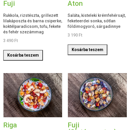
Fuji
Aton
Rukkola, rizstészta, grillezett
Saláta, kisteleki krémfehérsajt,
lilakáposzta és barna csiperke,
feketeerdei sonka, sótlan
koktélparadicsom, tofu, fekete
földimogyoró, sárgadinnye
és fehér szezámmag
3 190
Ft
3 490
Ft
Kosárba teszem
Kosárba teszem
Riga
Fuji