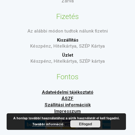
Zárva
Fizetés
Az alábbi módon tudtok nálunk fizetni
Kiszállítás
Készpénz, Hitelkártya, SZÉP Kártya
Üzlet
Készpénz, Hitelkártya, SZÉP kártya
Fontos
Adatvédelmi tájékoztató
ÁSZF
Szállitási információk
Impresszum
A honlap további használatához a sütik használatát el kell fogadni.
Elfogad
További információ