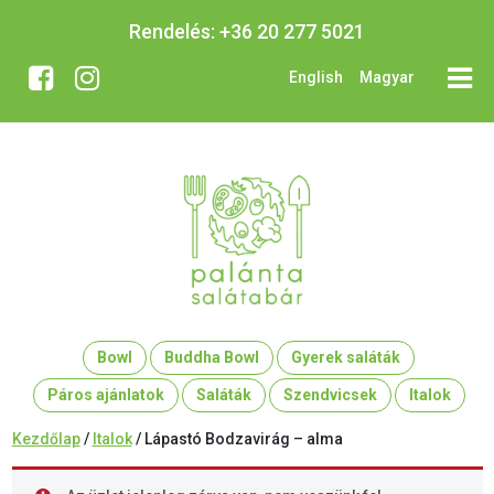
Rendelés:
+36 20 277 5021
English
Magyar
Bowl
Buddha Bowl
Gyerek saláták
Páros ajánlatok
Saláták
Szendvicsek
Italok
Kezdőlap
/
Italok
/ Lápastó Bodzavirág – alma