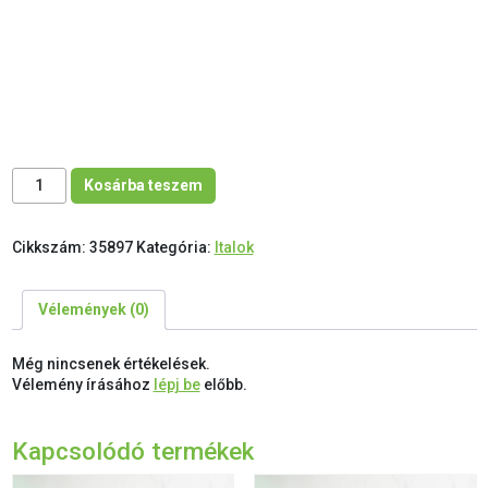
Lápastó Bodzavirág – alma mennyiség
Kosárba teszem
Cikkszám:
35897
Kategória:
Italok
Vélemények (0)
Még nincsenek értékelések.
Vélemény írásához
lépj be
előbb.
Kapcsolódó termékek