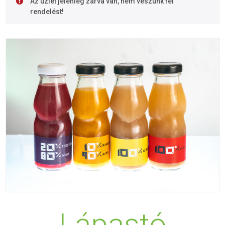
Az üzlet jelenleg zárva van, nem veszünk fel
rendelést!
Lápastó