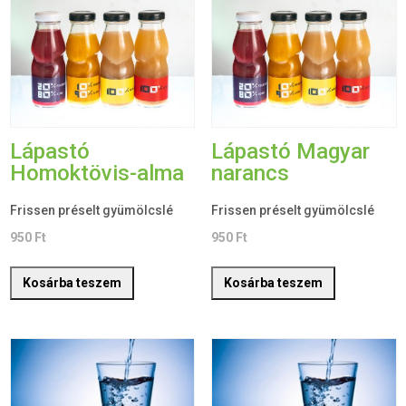
Lápastó
Lápastó Magyar
Homoktövis-alma
narancs
Frissen préselt gyümölcslé
Frissen préselt gyümölcslé
950
Ft
950
Ft
Kosárba teszem
Kosárba teszem