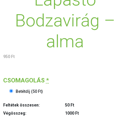
Bodzavirág –
alma
950
Ft
CSOMAGOLÁS
*
Betétdíj
(
50
Ft
)
Feltétek összesen:
50 Ft
Végösszeg:
1000 Ft