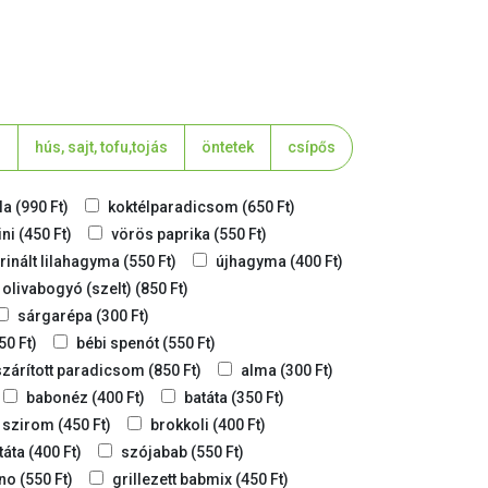
g
hús, sajt, tofu,tojás
öntetek
csípős
la
(
990
Ft
)
koktélparadicsom
(
650
Ft
)
ini
(
450
Ft
)
vörös paprika
(
550
Ft
)
inált lilahagyma
(
550
Ft
)
újhagyma
(
400
Ft
)
olivabogyó (szelt)
(
850
Ft
)
sárgarépa
(
300
Ft
)
50
Ft
)
bébi spenót
(
550
Ft
)
zárított paradicsom
(
850
Ft
)
alma
(
300
Ft
)
babonéz
(
400
Ft
)
batáta
(
350
Ft
)
 szirom
(
450
Ft
)
brokkoli
(
400
Ft
)
táta
(
400
Ft
)
szójabab
(
550
Ft
)
eno
(
550
Ft
)
grillezett babmix
(
450
Ft
)