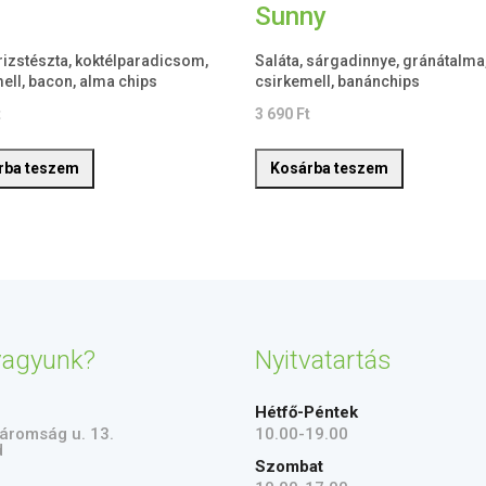
Sunny
 rizstészta, koktélparadicsom,
Saláta, sárgadinnye, gránátalma
ell, bacon, alma chips
csirkemell, banánchips
t
3 690
Ft
rba teszem
Kosárba teszem
vagyunk?
Nyitvatartás
Hétfő-Péntek
áromság u. 13.
10.00-19.00
d
Szombat