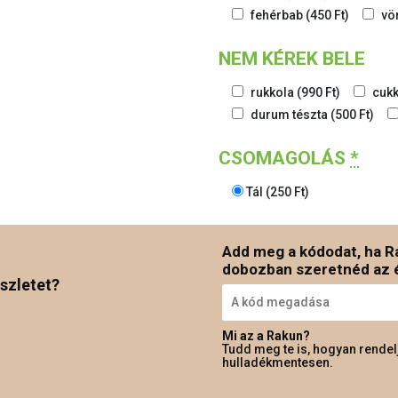
fehérbab
(
450
Ft
)
vö
NEM KÉREK BELE
rukkola
(
990
Ft
)
cukk
durum tészta
(
500
Ft
)
CSOMAGOLÁS
*
Tál
(
250
Ft
)
Add meg a kódodat, ha R
dobozban szeretnéd az é
szletet?
Mi az a Rakun?
Tudd meg te is, hogyan rendel
hulladékmentesen.