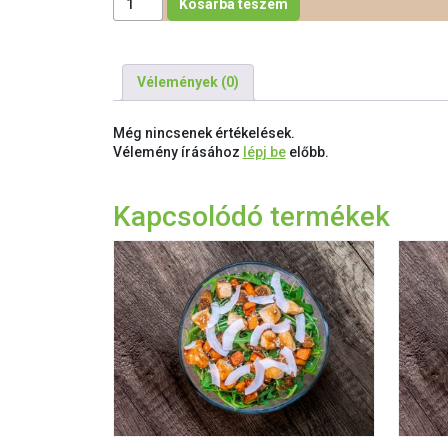
Kosárba teszem
Vélemények (0)
Még nincsenek értékelések.
Vélemény írásához
lépj be
előbb.
Kapcsolódó termékek