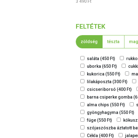
3 490
Ft
FELTÉTEK
zöldség
tészta
ma
saláta
(
450
Ft
)
rukko
uborka
(
650
Ft
)
cukk
kukorica
(
550
Ft
)
mar
lilakáposzta
(
300
Ft
)
csicseriborsó
(
400
Ft
)
barna csiperke gomba
(
6
alma chips
(
550
Ft
)
s
gyöngyhagyma
(
550
Ft
)
füge
(
550
Ft
)
kókusz
szójaszószba áztatott ba
Cékla
(
400
Ft
)
jalap