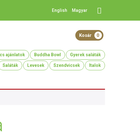
English
Magyar
Kosár
0
cs ajánlatok
Buddha Bowl
Gyerek saláták
Saláták
Levesek
Szendvicsek
Italok
a