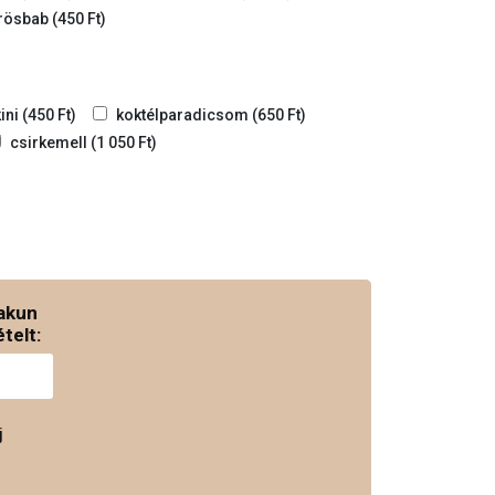
rösbab
(
450
Ft
)
ini
(
450
Ft
)
koktélparadicsom
(
650
Ft
)
csirkemell
(
1 050
Ft
)
akun
telt:
j