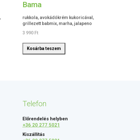
Bama
,
rukkola, avokádókrém kukoricával,
grillezett babmix, marha, jalapeno
3 990
Ft
Kosárba teszem
Telefon
Előrendelés helyben
+36 20 277 5021
Kiszállítás