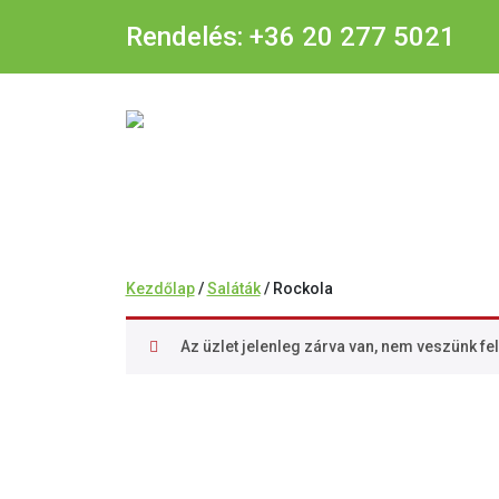
Rendelés:
+36 20 277 5021
Kezdőlap
/
Saláták
/ Rockola
Az üzlet jelenleg zárva van, nem veszünk fel