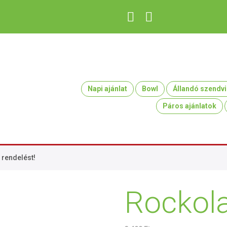
Napi ajánlat
Bowl
Állandó szendvi
Páros ajánlatok
 rendelést!
Rockol