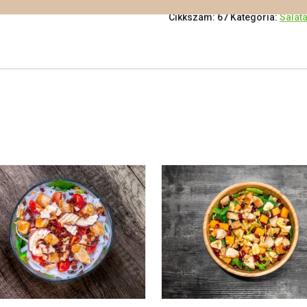
Cikkszám:
67
Kategória:
Salát