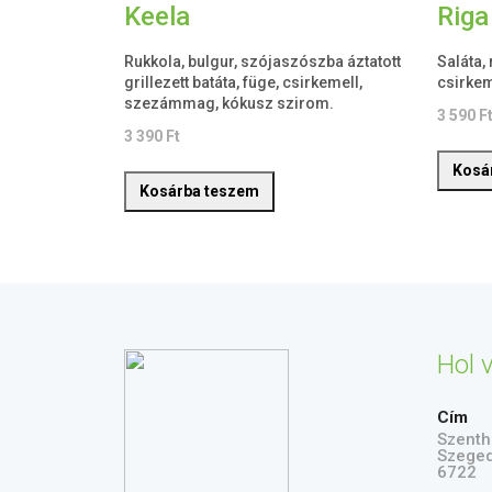
Keela
Riga
Rukkola, bulgur, szójaszószba áztatott
Saláta,
grillezett batáta, füge, csirkemell,
csirkem
szezámmag, kókusz szirom.
3 590
F
3 390
Ft
Kosá
Kosárba teszem
Hol 
Cím
Szenth
Szege
6722