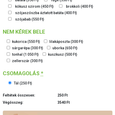
batáta
(
350
Ft
)
füge
(
550
Ft
)
kókusz szirom
(
450
Ft
)
brokkoli
(
400
Ft
)
szójaszószba áztatott batáta
(
400
Ft
)
szójabab
(
550
Ft
)
NEM KÉREK BELE
kukorica
(
550
Ft
)
lilakáposzta
(
300
Ft
)
sárgarépa
(
300
Ft
)
uborka
(
650
Ft
)
tonhal
(
1 050
Ft
)
kuszkusz
(
500
Ft
)
zellerszár
(
300
Ft
)
CSOMAGOLÁS
*
Tál
(
250
Ft
)
Feltétek összesen:
250 Ft
Végösszeg:
3540 Ft