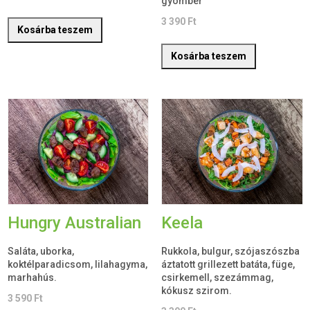
gyömbér
3 390
Ft
Kosárba teszem
Kosárba teszem
Hungry Australian
Keela
Saláta, uborka,
Rukkola, bulgur, szójaszószba
koktélparadicsom, lilahagyma,
áztatott grillezett batáta, füge,
marhahús.
csirkemell, szezámmag,
kókusz szirom.
3 590
Ft