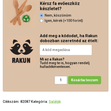
Kérsz fa evőeszköz
készletet?
Nem, köszönöm
Igen, kérek (+100 forint)
Add meg a kódodat, ha Rakun
dobozban szeretnéd az ételt:
Mi az a Rakun?
Tudd meg te is, hogyan rendelj
hulladékmentesen.
Rió mennyiség
Kosárba teszem
Cikkszám:
82087
Kategória:
Saláták