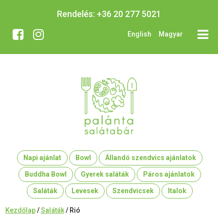
Rendelés:
+36 20 277 5021
English
Magyar
Napi ajánlat
Bowl
Állandó szendvics ajánlatok
Buddha Bowl
Gyerek saláták
Páros ajánlatok
Saláták
Levesek
Szendvicsek
Italok
Kezdőlap
/
Saláták
/ Rió