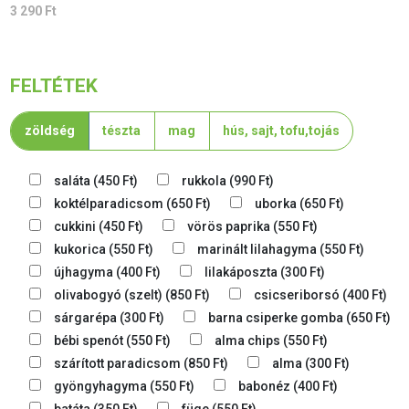
3 290
Ft
FELTÉTEK
zöldség
tészta
mag
hús, sajt, tofu,tojás
saláta
(
450
Ft
)
rukkola
(
990
Ft
)
koktélparadicsom
(
650
Ft
)
uborka
(
650
Ft
)
cukkini
(
450
Ft
)
vörös paprika
(
550
Ft
)
kukorica
(
550
Ft
)
marinált lilahagyma
(
550
Ft
)
újhagyma
(
400
Ft
)
lilakáposzta
(
300
Ft
)
olivabogyó (szelt)
(
850
Ft
)
csicseriborsó
(
400
Ft
)
sárgarépa
(
300
Ft
)
barna csiperke gomba
(
650
Ft
)
bébi spenót
(
550
Ft
)
alma chips
(
550
Ft
)
szárított paradicsom
(
850
Ft
)
alma
(
300
Ft
)
gyöngyhagyma
(
550
Ft
)
babonéz
(
400
Ft
)