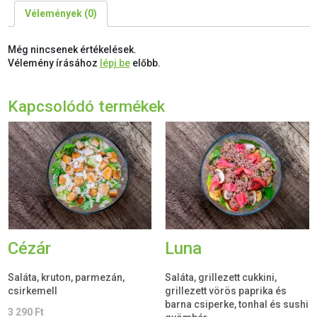
Vélemények (0)
Még nincsenek értékelések.
Vélemény írásához
lépj be
előbb.
Kapcsolódó termékek
Cézár
Luna
Saláta, kruton, parmezán,
Saláta, grillezett cukkini,
csirkemell
grillezett vörös paprika és
barna csiperke, tonhal és sushi
3 290
Ft